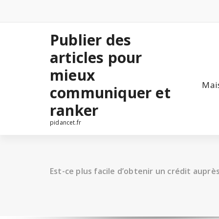
Aller
au
contenu
Publier des
articles pour
mieux
Mai
communiquer et
ranker
pidancet.fr
Est-ce plus facile d’obtenir un crédit auprè