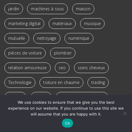
jardin
machines à sous
maison
marketing digital
matériaux
musique
mutuelle
nettoyage
numérique
pièces de voiture
plombier
relation amoureuse
seo
soins cheveux
Technologie
toiture en chaume
trading
travaux
voyage
voyance par téléphone
We use cookies to ensure that we give you the best
experience on our website. If you continue to use this site we
élagage
épilation
will assume that you are happy with it.
Ok