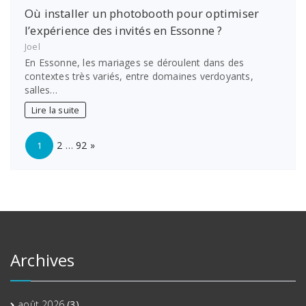
Où installer un photobooth pour optimiser
l’expérience des invités en Essonne ?
Joel
En Essonne, les mariages se déroulent dans des
contextes très variés, entre domaines verdoyants,
salles…
Lire la suite
Page:
Next
2
…
92
»
1
Archives
août 2026
(3)