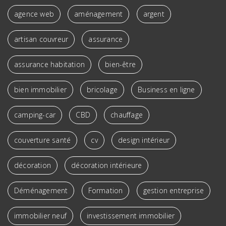
agence web
aménagement
argent
artisan couvreur
assurance
assurance habitation
bien-être
bien immobilier
bricolage
Business en ligne
camping-car
CBD
chauffage
couverture santé
cv
design intérieur
décoration
décoration intérieure
Déménagement
Formation
gestion entreprise
immobilier neuf
investissement immobilier