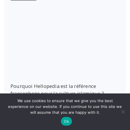
Pourquoi Hellopedia est la référence
francophone pour la culture islamique ?
Kamel
We use cookies to ensure that we give you the best
experience on our website. If you continue to use this site we
Dans un monde où l’information circule à une vitesse
will assume that you are happy with it.
folle, trouver une source fiable, structurée…
Ok
Lire la suite