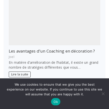
Les avantages d’un Coaching en décoration ?
Joel
En matière d’amélioration de l’habitat, il existe un grand
nombre de stratégies différentes que vous…
Lire la suite
Page:
Next
We use cookies to ensure that we give you the best
2
…
92
»
1
experience on our website. If you continue to use this site we
will assume that you are happy with it.
Ok