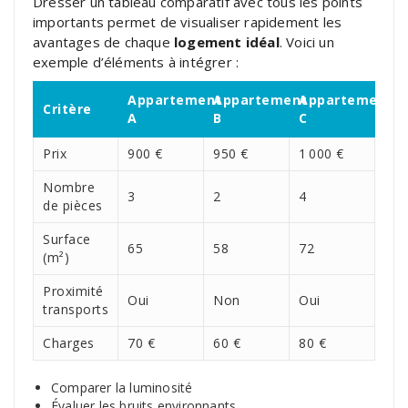
Dresser un tableau comparatif avec tous les points
importants permet de visualiser rapidement les
avantages de chaque
logement idéal
. Voici un
exemple d’éléments à intégrer :
Appartement
Appartement
Appartement
Critère
A
B
C
Prix
900 €
950 €
1 000 €
Nombre
3
2
4
de pièces
Surface
65
58
72
(m²)
Proximité
Oui
Non
Oui
transports
Charges
70 €
60 €
80 €
Comparer la luminosité
Évaluer les bruits environnants