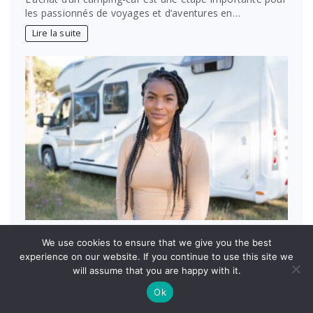
les passionnés de voyages et d’aventures en…
Lire la suite
Comment choisir un camping-car très haut de
We use cookies to ensure that we give you the best
gamme
experience on our website. If you continue to use this site we
Julia
will assume that you are happy with it.
Les camping-cars très haut de gamme offrent une
Ok
expérience de voyage alliant confort, technologie et…