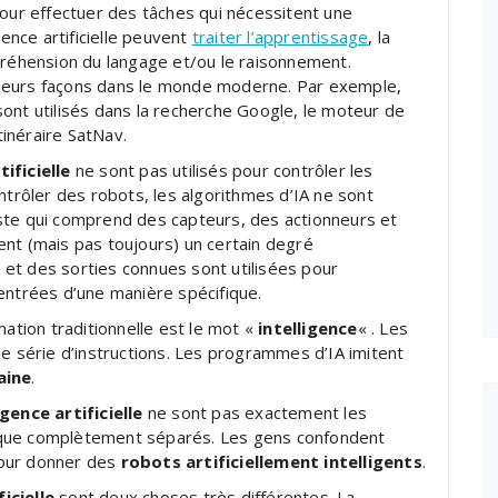
r effectuer des tâches qui nécessitent une
gence artificielle peuvent
traiter l’apprentissage
, la
préhension du langage et/ou le raisonnement.
sieurs façons dans le monde moderne. Par exemple,
ont utilisés dans la recherche Google, le moteur de
inéraire SatNav.
tificielle
ne sont pas utilisés pour contrôler les
ntrôler des robots, les algorithmes d’IA ne sont
ste qui comprend des capteurs, des actionneurs et
ent (mais pas toujours) un certain degré
et des sorties connues sont utilisées pour
entrées d’une manière spécifique.
mation traditionnelle est le mot «
intelligence
« . Les
série d’instructions. Les programmes d’IA imitent
aine
.
ligence artificielle
ne sont pas exactement les
sque complètement séparés. Les gens confondent
pour donner des
robots artificiellement intelligents
.
ficielle
sont deux choses très différentes. La