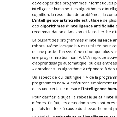
développer des programmes informatiques pou
intelligence humaine. Les algorithmes d’intelli
cognition, la résolution de problèmes, la com
L’intelligence artificielle
est utilisée de plu
des
algorithmes d’intelligence artificielle
s
recommandation d’Amazon et la recherche d’it
La plupart des programmes
d’intelligence ar
robots. Même lorsque l’IA est utilisée pour co
qu’une partie d’un système robotique plus va
une programmation non IA. L’IA implique souv
d’apprentissage automatique, où des entrées 
« entraîner » un algorithme à répondre à des 
Un aspect clé qui distingue l’IA de la program
programmes non-IA exécutent simplement une 
dans une certaine mesure
l’intelligence hum
Pour clarifier le sujet, la
robotique
et
l’intel
mêmes. En fait, les deux domaines sont pre
parfois les deux à cause du chevauchement 
En réalité, la
robotique
et
l’intelligence arti