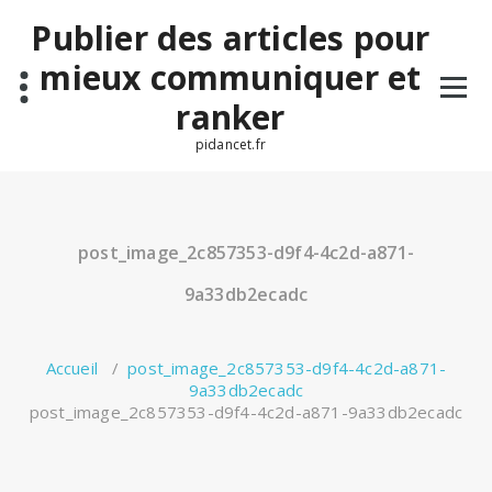
Aller
Publier des articles pour
au
contenu
mieux communiquer et
ranker
pidancet.fr
post_image_2c857353-d9f4-4c2d-a871-
9a33db2ecadc
Accueil
/
post_image_2c857353-d9f4-4c2d-a871-
9a33db2ecadc
post_image_2c857353-d9f4-4c2d-a871-9a33db2ecadc