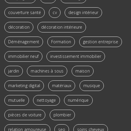
couverture santé
cv
design intérieur
décoration
décoration intérieure
Déménagement
Formation
gestion entreprise
immobilier neuf
investissement immobilier
jardin
machines à sous
maison
marketing digital
matériaux
musique
mutuelle
nettoyage
numérique
pièces de voiture
plombier
relation amoureuse
seo
soins cheveux