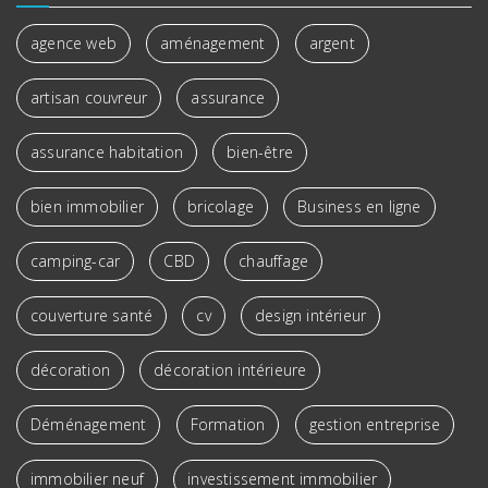
agence web
aménagement
argent
artisan couvreur
assurance
assurance habitation
bien-être
bien immobilier
bricolage
Business en ligne
camping-car
CBD
chauffage
couverture santé
cv
design intérieur
décoration
décoration intérieure
Déménagement
Formation
gestion entreprise
immobilier neuf
investissement immobilier