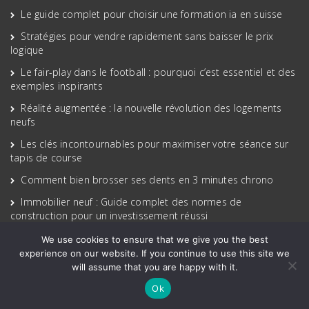
Le guide complet pour choisir une formation ia en suisse
Stratégies pour vendre rapidement sans baisser le prix
logique
Le fair-play dans le football : pourquoi c’est essentiel et des
exemples inspirants
Réalité augmentée : la nouvelle révolution des logements
neufs
Les clés incontournables pour maximiser votre séance sur
tapis de course
Comment bien brosser ses dents en 3 minutes chrono
Immobilier neuf : Guide complet des normes de
construction pour un investissement réussi
Achat de pièces de carrosserie en ligne : une solution fiable,
We use cookies to ensure that we give you the best
économique et pratique ?
experience on our website. If you continue to use this site we
will assume that you are happy with it.
Le réalisme du tir au football dans les jeux vidéo : mythe ou
réalité ?
Ok