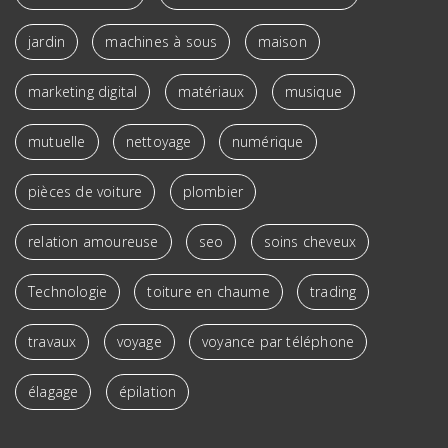
jardin
machines à sous
maison
marketing digital
matériaux
musique
mutuelle
nettoyage
numérique
pièces de voiture
plombier
relation amoureuse
seo
soins cheveux
Technologie
toiture en chaume
trading
travaux
voyage
voyance par téléphone
élagage
épilation